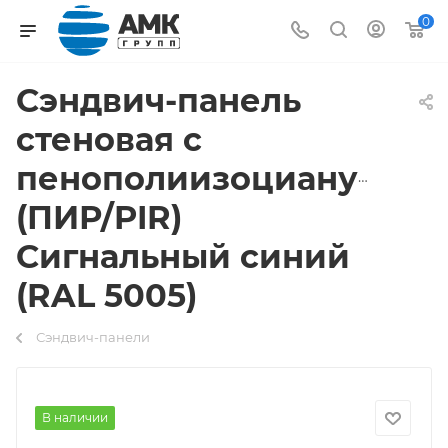
0
Сэндвич-панель
стеновая с
пенополиизоцианурато
(ПИР/PIR)
Сигнальный синий
(RAL 5005)
Сэндвич-панели
В наличии