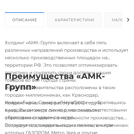
ОПИСАНИЕ
ХАРАКТЕРИСТИКИ
НАЛИЧИЕ
Холдинг «АМК-Групп» включает в себя пять
различных направлений производства и использует
несколько производственных площадок на
территории РФ. Это позволяет оптимизировать
логистику и сократить сроки доставки наших
Преимущества «АМК-
товаров во все города страны.
Групп»
Наши представительства расположены в таких
городах-миллионниках, как Краснодар,
Новосибирск, Самара и Челябинск — обратившись
Холдинг начал свою работу в 2012 году и
в них, Вы сможете лично ознакомиться с тестовыми
продолжает ее до сих пор, что позволяет
образцами сэндвич-панелей.
ответственно заявить о надежности производства.
Это могут подтвердить наши клиенты, в числе
Сотрудничать с нами выгодно по многим причинам:
которых ГАЗПРОМ, Metro, Ikea и другие.