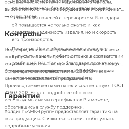
и позволяет использовать и предоставлять
основными элементами: надежные материалы,
длинные панели без дополнительных швов.
высокотехнологичное оборудование и сертификаты
— о них далее.
Технология панелей с переворотом. Благодаря
ей повышается не только сжатие и, как
следствие, надежность изделия, но и скорость
Контроль
его производства.
Покрытие. Наше оборудование позволяет
Подтверждением всему вышесказанному является
выпустить панель любого оттенка в соответствии
контроль качества сэндвич-панелей и работы
с таблицей RAL. Только благодаря прокатному
холдинга в целом. Так, производственный процесс
стану можно профилировать листы, итоговая
организуется в соответствии с ISO 9001 —
Опираясь на эти принципы, мы обеспечиваем
толщина которых не превысит 1 мм.
качественной системой менеджмента.
качество и надежность продукции.
Производимые же нами панели соответствуют ГОСТ
32603-2012. Узнать подробнее обо всех
Гарантия
используемых нами сертификатах Вы можете,
обратившись в службу поддержки.
Холдинг «АМК-Групп» предоставляет гарантию на
всю продукцию. Свяжитесь с нами, чтобы узнать
подробные условия.