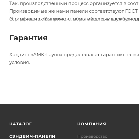
Так, производственный процесс организуется в соот
Производимые же нами панели соответствуют ГОСТ 3
сертификатах Вы можете, обратившись в службу по
Опираясь на эти принципы, мы обеспечиваем качес
Гарантия
Холдинг «АМК-Групп» предоставляет гарантию на вс
условия.
КАТАЛОГ
КОМПАНИЯ
СЭНДВИЧ-ПАНЕЛИ
Производство