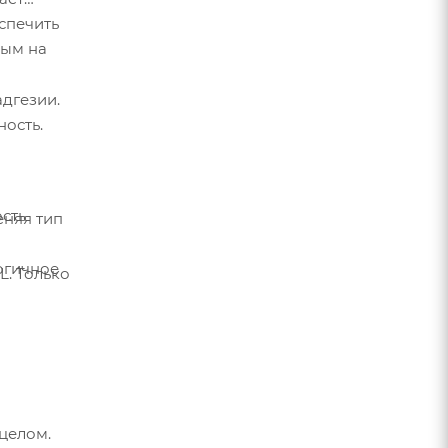
спечить
вым на
дгезии.
ность.
ость
еняя тип
огичное
L. Только
целом.