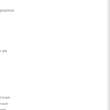
риалов.
ы же
отная
нные
ает