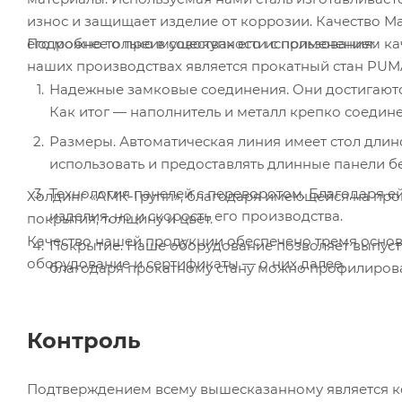
износ и защищает изделие от коррозии. Качество М
его можно только в совокупности с применением к
Подробнее о преимуществах его использования:
наших производствах является прокатный стан PUM
Надежные замковые соединения. Они достигаются
Как итог — наполнитель и металл крепко соедин
Размеры. Автоматическая линия имеет стол длино
использовать и предоставлять длинные панели 
Технология панелей с переворотом. Благодаря ей
Холдинг «АМК-Групп», благодаря имеющейся на прои
изделия, но и скорость его производства.
покрытия, толщину и цвет.
Качество нашей продукции обеспечено тремя осно
Покрытие. Наше оборудование позволяет выпустит
оборудование и сертификаты — о них далее.
благодаря прокатному стану можно профилироват
Контроль
Подтверждением всему вышесказанному является ко