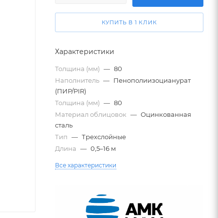
КУПИТЬ В 1 КЛИК
Характеристики
Толщина (мм)
—
80
Наполнитель
—
Пенополиизоцианурат
(ПИР/PIR)
Толщина (мм)
—
80
Материал облицовок
—
Оцинкованная
сталь
Тип
—
Трехслойные
Длина
—
0,5–16 м
Все характеристики