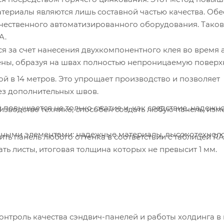
атериалы являются лишь составной частью качества. Обе
ачественного автоматизированного оборудования. Тако
A.
 за счет нанесения двухкомпонентного клея во время а
ены, образуя на швах полностью непроницаемую поверх
й в 14 метров. Это упрощает производство и позволяет
без дополнительных швов.
 повышается не только сжатие и, как следствие, надежн
зводстве технике, способен создать любую панель, изм
вными элементами: надежные материалы, высокотехнол
ь панель любого оттенка в соответствии с таблицей RA
ь листы, итоговая толщина которых не превысит 1 мм.
нтроль качества сэндвич-панелей и работы холдинга в 