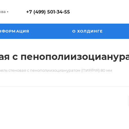
ква
+7 (499) 501-34-55
НФОРМАЦИЯ
О ХОЛДИНГЕ
ая с пенополиизоцианура
ель стеновая с пенополиизоциануратом (ПИР/PIR) 80 мм