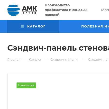
Производство
профнастила и сэндвич-
Мос
панелей
КАТАЛОГ
ПОЛЕЗНАЯ И
Сэндвич-панель стенов
—
—
—
Главная
Каталог
Сэндвич-панели
Сэндвич-пан
В наличии