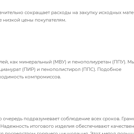
ачительно сокращает расходы на закупку исходных мате
е низкой цены покупателям.
лей, как минеральный (МВУ) и пенополиуретан (ППУ). М
ианурат (ПИР) и пенополистирол (ППС). Подобное
бходимость компромиссов.
 очередь подразумевает соблюдение всех сроков. Грам
. Надежность итогового изделия обеспечивают качестве
ся посредством горячего цинкования. Этот метод повыш