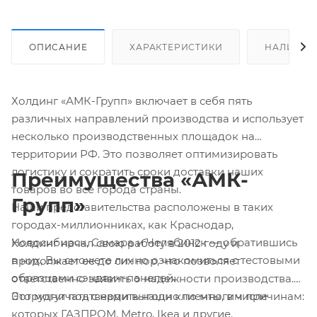
ОПИСАНИЕ
ХАРАКТЕРИСТИКИ
НАЛИЧИЕ
Холдинг «АМК-Групп» включает в себя пять
различных направлений производства и использует
несколько производственных площадок на
территории РФ. Это позволяет оптимизировать
логистику и сократить сроки доставки наших
Преимущества «АМК-
товаров во все города страны.
Групп»
Наши представительства расположены в таких
городах-миллионниках, как Краснодар,
Новосибирск, Самара и Челябинск — обратившись
Холдинг начал свою работу в 2012 году и
в них, Вы сможете лично ознакомиться с тестовыми
продолжает ее до сих пор, что позволяет
образцами сэндвич-панелей.
ответственно заявить о надежности производства.
Это могут подтвердить наши клиенты, в числе
Сотрудничать с нами выгодно по многим причинам:
которых ГАЗПРОМ, Metro, Ikea и другие.