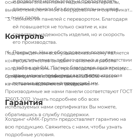
и позволяет использовать и предоставлять
основными элементами: надежные материалы,
длинные панели без дополнительных швов.
высокотехнологичное оборудование и сертификаты
— о них далее.
Технология панелей с переворотом. Благодаря
ей повышается не только сжатие и, как
следствие, надежность изделия, но и скорость
Контроль
его производства.
Покрытие. Наше оборудование позволяет
Подтверждением всему вышесказанному является
выпустить панель любого оттенка в соответствии
контроль качества сэндвич-панелей и работы
с таблицей RAL. Только благодаря прокатному
холдинга в целом. Так, производственный процесс
стану можно профилировать листы, итоговая
организуется в соответствии с ISO 9001 —
Опираясь на эти принципы, мы обеспечиваем
толщина которых не превысит 1 мм.
качественной системой менеджмента.
качество и надежность продукции.
Производимые же нами панели соответствуют ГОСТ
32603-2012. Узнать подробнее обо всех
Гарантия
используемых нами сертификатах Вы можете,
обратившись в службу поддержки.
Холдинг «АМК-Групп» предоставляет гарантию на
всю продукцию. Свяжитесь с нами, чтобы узнать
подробные условия.