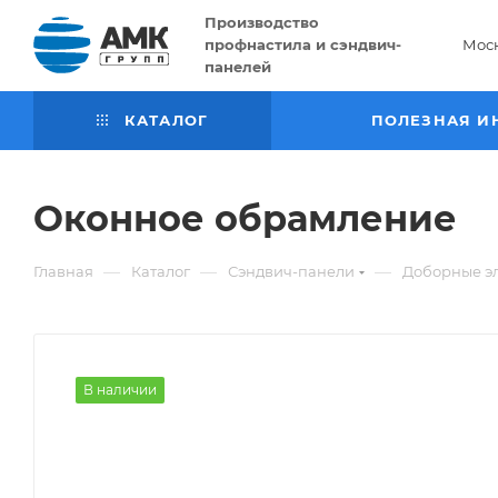
Производство
профнастила и сэндвич-
Мос
панелей
КАТАЛОГ
ПОЛЕЗНАЯ И
Оконное обрамление
—
—
—
Главная
Каталог
Сэндвич-панели
Доборные э
В наличии