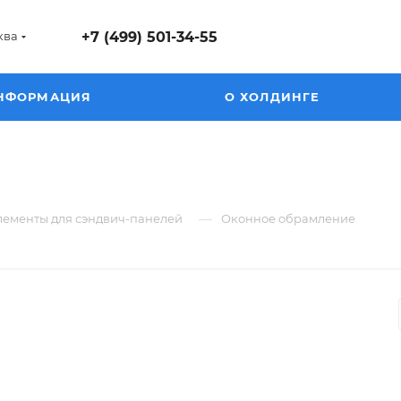
ква
+7 (499) 501-34-55
НФОРМАЦИЯ
О ХОЛДИНГЕ
—
лементы для сэндвич-панелей
Оконное обрамление