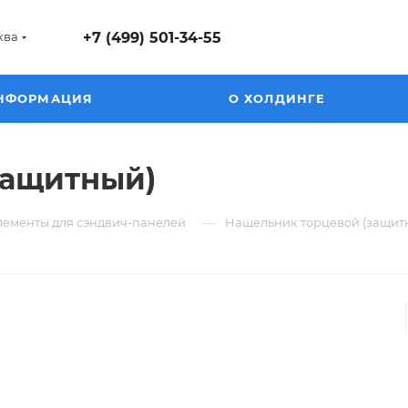
ква
+7 (499) 501-34-55
НФОРМАЦИЯ
О ХОЛДИНГЕ
защитный)
—
лементы для сэндвич-панелей
Нащельник торцевой (защит