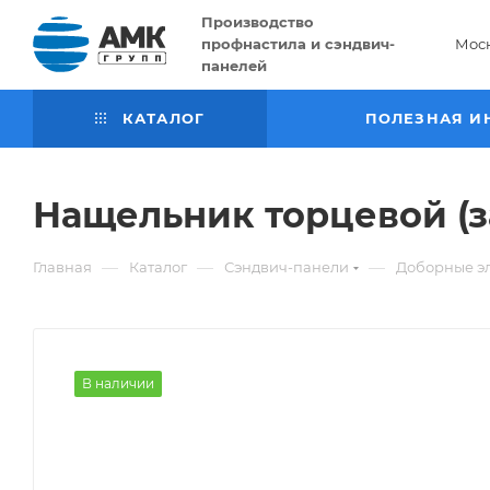
Производство
профнастила и сэндвич-
Мос
панелей
КАТАЛОГ
ПОЛЕЗНАЯ И
Нащельник торцевой (
—
—
—
Главная
Каталог
Сэндвич-панели
Доборные э
В наличии