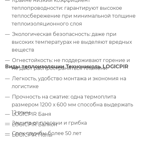
Крайне низкий коэффициент
теплопроводности: гарантируют высокое
теплосбережение при минимальной толщине
теплоизоляционного слоя
Экологическая безопасность: даже при
высоких температурах не выделяют вредных
веществ
Огнестойкость: не поддерживают горение и
Виды теплоизоляции Технониколь LOGICPIR
не дают распространяться пламени
Легкость, удобство монтажа и экономия на
логистике
Прочность на сжатие: одна термоплита
размером 1200 х 600 мм способна выдержать
12 тонн
LOGICPIR Баня
Защита от плесени и грибка
LOGICPIR Балкон
Срок службы более 50 лет
LOGICPIR Полы