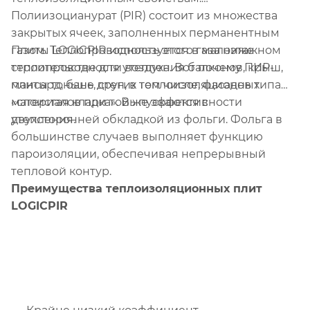
Полиизоцианурат (PIR) состоит из множества
закрытых ячеек, заполненных перманентным
Плиты LOGICPIR используется в малоэтажном
газом. Теплопроводность этого газа ниже
строительстве для утепления балконов, крыш,
теплопроводности воздуха. Вот почему ПИР-
мансард, бань, стен, в том числе, фасадов типа
плиты тоньше других теплоизоляционных
«слоистая кладка». Выпускаются с
материалов при той же эффективности
двухсторонней обкладкой из фольги. Фольга в
утепления.
большинстве случаев выполняет функцию
пароизоляции, обеспечивая непрерывный
тепловой контур.
Преимущества теплоизоляционных плит
LOGICPIR