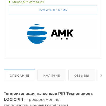
Много
в 17 магазинах
КУПИТЬ В 1 КЛИК
ОПИСАНИЕ
НАЛИЧИЕ
ОТЗЫВЫ
О
Теплоизоляция на основе PIR Технониколь
LOGICPIR
— рекордсмен по
теплоизоляционным свойствам.