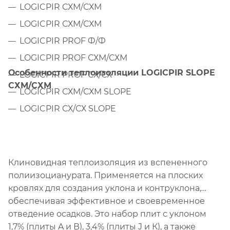
LOGICPIR СХМ/СХМ
LOGICPIR СХМ/СХМ
LOGICPIR PROF Ф/Ф
LOGICPIR PROF СХМ/СХМ
Особенности теплоизоляции LOGICPIR SLOPE
LOGICPIR PROF СХ/СХ
СХМ/СХМ
LOGICPIR СХM/СХM SLOPE
LOGICPIR СХ/СХ SLOPE
Клиновидная теплоизоляция из вспененного
полиизоцианурата. Применяется на плоских
кровлях для создания уклона и контруклона,
обеспечивая эффективное и своевременное
отведение осадков. Это набор плит с уклоном
1,7% (плиты A и В), 3,4% (плиты J и К), а также