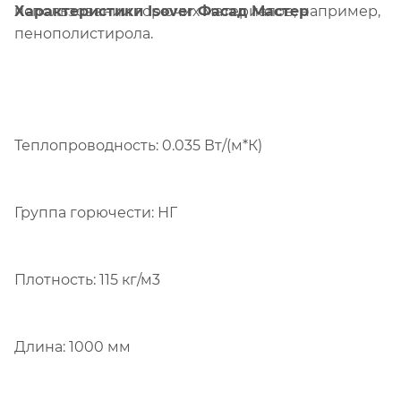
Характеристики Isover Фасад Мастер
использовании горючих материалов, например,
пенополистирола.
Теплопроводность: 0.035 Вт/(м*К)
Группа горючести: НГ
Плотность: 115 кг/м3
Длина: 1000 мм