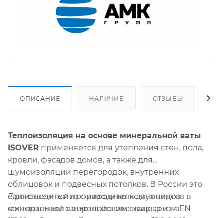
ОПИСАНИЕ
НАЛИЧИЕ
ОТЗЫВЫ
О
Теплоизоляция на основе минеральной ваты
ISOVER
применяется для утепления стен, пола,
кровли, фасадов домов, а также для
шумоизоляции перегородок, внутренних
облицовок и подвесных потолков. В России это
Производится из природных компонентов в
единственный производитель двух видов
соответствии с европейским стандартом EN
минеральной ваты: на основе кварца и на