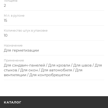
Толщина
2
М.п. в рулоне
15
Количество штук в упаковке
10
Назначение
Для герметизации
Применение
Для сэндвич-панелей / Для кровли / Для швов / Для
стыков / Для окон / Для автомобиля / Для
вентиляции / Для контробрешетки
КАТАЛОГ