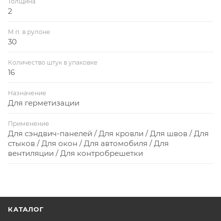
Толщина
2
М.п. в рулоне
30
Количество штук в упаковке
16
Назначение
Для герметизации
Применение
Для сэндвич-панелей / Для кровли / Для швов / Для
стыков / Для окон / Для автомобиля / Для
вентиляции / Для контробрешетки
КАТАЛОГ