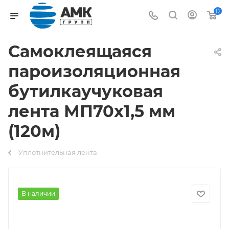
0
Cамоклеящаяся
пароизоляционная
бутилкаучуковая
лента МП70х1,5 мм
(120м)
Уплотнительная лента
В наличии