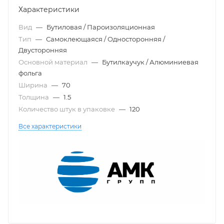
Характеристики
Вид
—
Бутиловая / Пароизоляционная
Тип
—
Самоклеющаяся / Односторонняя /
Двусторонняя
Основной материал
—
Бутилкаучук / Алюминиевая
фольга
Ширина
—
70
Толщина
—
1.5
Количество штук в упаковке
—
120
Все характеристики