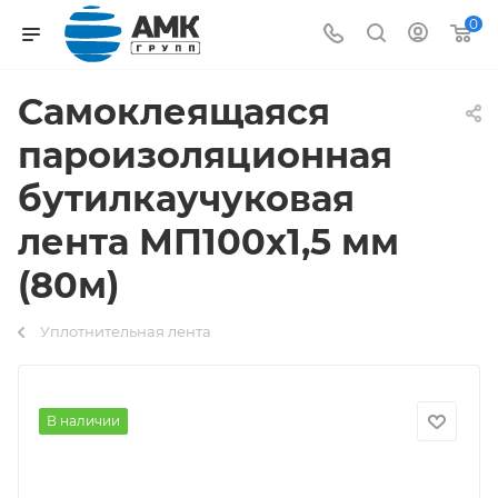
0
Cамоклеящаяся
пароизоляционная
бутилкаучуковая
лента МП100х1,5 мм
(80м)
Уплотнительная лента
В наличии