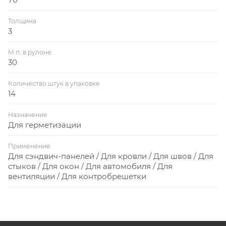
Толщина
3
М.п. в рулоне
30
Количество штук в упаковке
14
Назначение
Для герметизации
Применение
Для сэндвич-панелей / Для кровли / Для швов / Для
стыков / Для окон / Для автомобиля / Для
вентиляции / Для контробрешетки