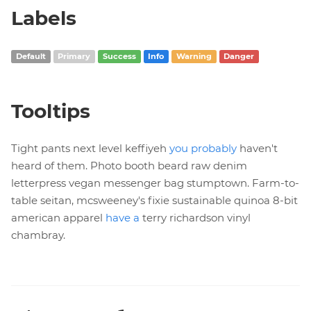
Labels
Default
Primary
Success
Info
Warning
Danger
Tooltips
Tight pants next level keffiyeh
you probably
haven't
heard of them. Photo booth beard raw denim
letterpress vegan messenger bag stumptown. Farm-to-
table seitan, mcsweeney's fixie sustainable quinoa 8-bit
american apparel
have a
terry richardson vinyl
chambray.